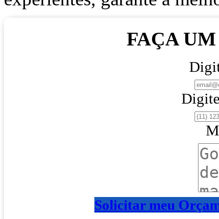
FAÇA U
Digi
Digite
M
Solicitar meu Orça