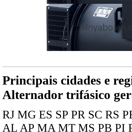
Principais cidades e reg
Alternador trifásico ge
RJ
MG
ES
SP
PR
SC
RS
P
AL
AP
MA
MT
MS
PB
PI