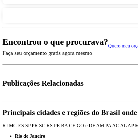
Encontrou o que procurava?
Quero meu orç
Faça seu orçamento gratis agora mesmo!
Publicações Relacionadas
Principais cidades e regiões do Brasil onde 
RJ
MG
ES
SP
PR
SC
RS
PE
BA
CE
GO e DF
AM
PA
AC
AL
AP
Rio de Janeiro