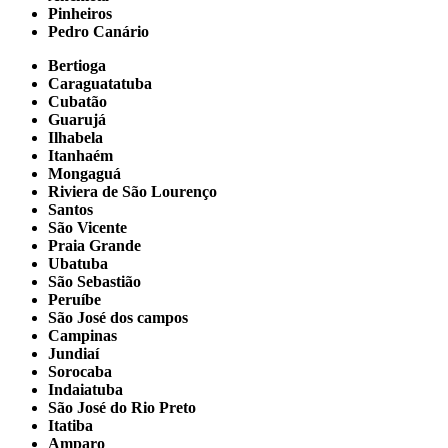
Pinheiros
Pedro Canário
Bertioga
Caraguatatuba
Cubatão
Guarujá
Ilhabela
Itanhaém
Mongaguá
Riviera de São Lourenço
Santos
São Vicente
Praia Grande
Ubatuba
São Sebastião
Peruíbe
São José dos campos
Campinas
Jundiaí
Sorocaba
Indaiatuba
São José do Rio Preto
Itatiba
Amparo