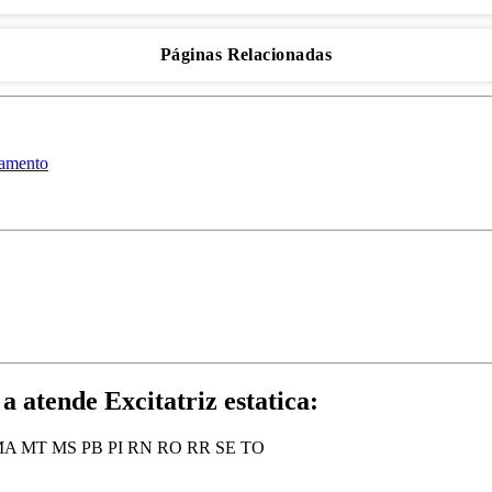
Páginas Relacionadas
amento
a atende Excitatriz estatica:
MA
MT
MS
PB
PI
RN
RO
RR
SE
TO