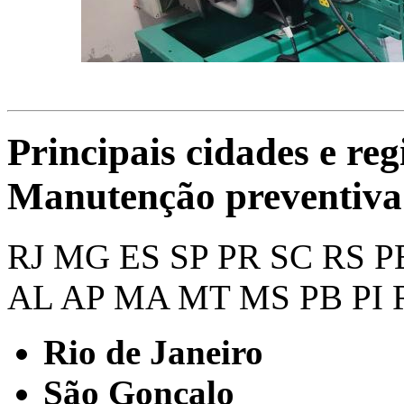
Principais cidades e reg
Manutenção preventiva
RJ
MG
ES
SP
PR
SC
RS
P
AL
AP
MA
MT
MS
PB
PI
Rio de Janeiro
São Gonçalo